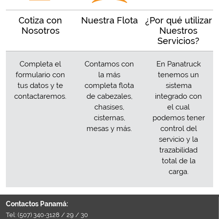
Cotiza con
Nuestra Flota
¿Por qué utilizar
Nosotros
Nuestros
Servicios?
Completa el
Contamos con
En Panatruck
formulario con
la más
tenemos un
tus datos y te
completa flota
sistema
contactaremos.
de cabezales,
integrado con
chasises,
el cual
cisternas,
podemos tener
mesas y más.
control del
servicio y la
trazabilidad
total de la
carga.
Contactos Panamá:
Tel:
(507) 340-3128
/
29
/
30